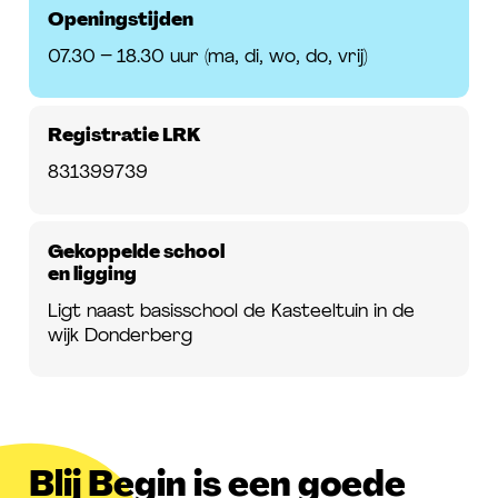
Openingstijden
07.30 – 18.30 uur (ma, di, wo, do, vrij)
Registratie LRK
831399739
Gekoppelde school
en ligging
Ligt naast basisschool de Kasteeltuin in de
wijk Donderberg
Blij Begin is een goede