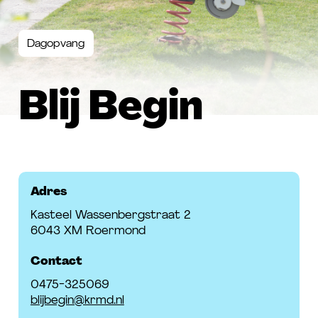
FAQ
Dagopvang
Contact
Blij Begin
Adres
Kasteel Wassenbergstraat 2
6043 XM Roermond
Contact
0475-325069
blijbegin@krmd.nl